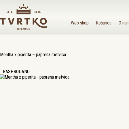
Preskoči
na
sadržaj
Web shop
Košarica
O na
Mentha x piperita – paprena metvica
RASPRODANO