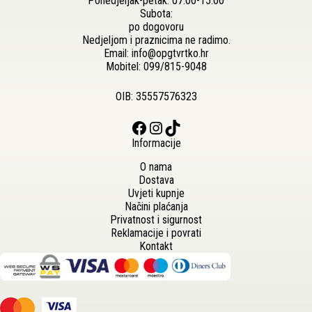
Ponedjeljak-petak: 07:00-15:00
Subota:
po dogovoru
Nedjeljom i praznicima ne radimo.
Email:
info@opgtvrtko.hr
Mobitel:
099/815-9048
OIB: 35557576323
Facebook
Instagram
TikTok
Informacije
O nama
Dostava
Uvjeti kupnje
Načini plaćanja
Privatnost i sigurnost
Reklamacije i povrati
Kontakt