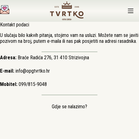
Preskoči
na
sadržaj
Kontakt podaci
U slučaju bilo kakvih pitanja, stojimo vam na usluzi. Možete nam se javiti
pozivom na broj, putem e-maila ili nas pak posjetiti na adresi rasadnika.
Adresa:
Braće Radića 276, 31 410 Strizivojna
E-mail:
info@opgtvrtko.hr
Mobitel:
099/815-9048
Gdje se nalazimo?