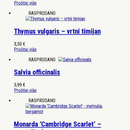
Pročitaj više
RASPRODANO
Thymus vulgaris – vrtni timijan
3,50
€
Pročitaj više
RASPRODANO
Salvia officinalis
3,99
€
Pročitaj više
RASPRODANO
Monarda ‘Cambridge Scarlet’ –