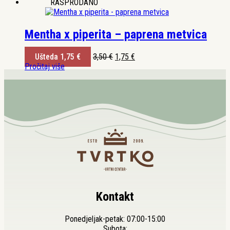
RASPRODANO
Mentha x piperita – paprena metvica
Izvorna
Trenutna
Ušteda
1,75
€
3,50
€
1,75
€
cijena
cijena
Pročitaj više
bila
je:
je:
1,75 €.
3,50 €.
Kontakt
Ponedjeljak-petak: 07:00-15:00
Subota: