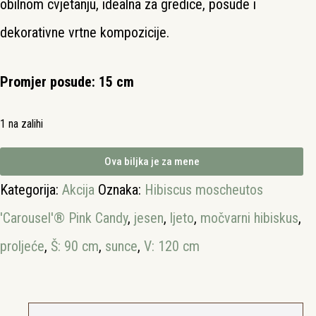
obilnom cvjetanju, idealna za gredice, posude i
dekorativne vrtne kompozicije.
Promjer posude: 15 cm
1 na zalihi
Ova biljka je za mene
Kategorija:
Akcija
Oznaka:
Hibiscus moscheutos
'Carousel'® Pink Candy
,
jesen
,
ljeto
,
močvarni hibiskus
,
proljeće
,
Š: 90 cm
,
sunce
,
V: 120 cm