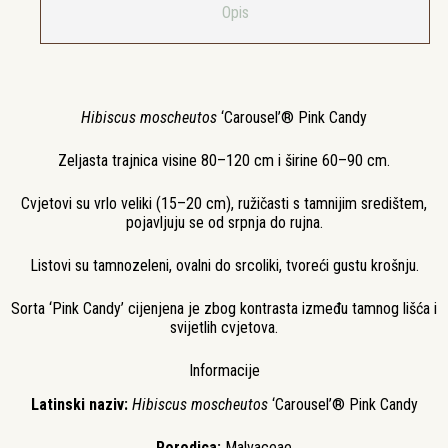
Opis
Hibiscus moscheutos
‘Carousel’® Pink Candy
Zeljasta trajnica visine 80–120 cm i širine 60–90 cm.
Cvjetovi su vrlo veliki (15–20 cm), ružičasti s tamnijim središtem,
pojavljuju se od srpnja do rujna.
Listovi su tamnozeleni, ovalni do srcoliki, tvoreći gustu krošnju.
Sorta ‘Pink Candy’ cijenjena je zbog kontrasta između tamnog lišća i
svijetlih cvjetova.
Informacije
Latinski naziv:
Hibiscus moscheutos
‘Carousel’® Pink Candy
Porodica:
Malvaceae