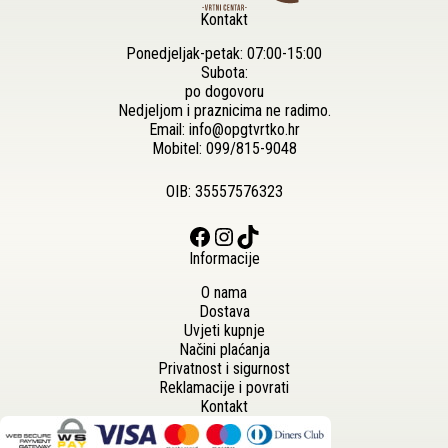
Kontakt
Ponedjeljak-petak: 07:00-15:00
Subota:
po dogovoru
Nedjeljom i praznicima ne radimo.
Email:
info@opgtvrtko.hr
Mobitel:
099/815-9048
OIB: 35557576323
Facebook
Instagram
TikTok
Informacije
O nama
Dostava
Uvjeti kupnje
Načini plaćanja
Privatnost i sigurnost
Reklamacije i povrati
Kontakt