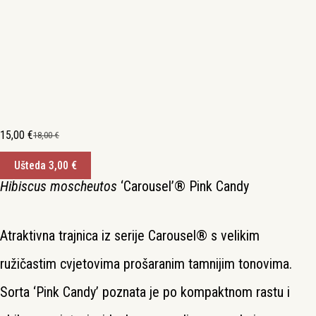
15,00
€
18,00
€
Izvorna
Trenutna
cijena
cijena
Ušteda
3,00
€
bila
je:
je:
15,00 €.
Hibiscus moscheutos
‘Carousel’® Pink Candy
18,00 €.
Atraktivna trajnica iz serije Carousel® s velikim
ružičastim cvjetovima prošaranim tamnijim tonovima.
Sorta ‘Pink Candy’ poznata je po kompaktnom rastu i