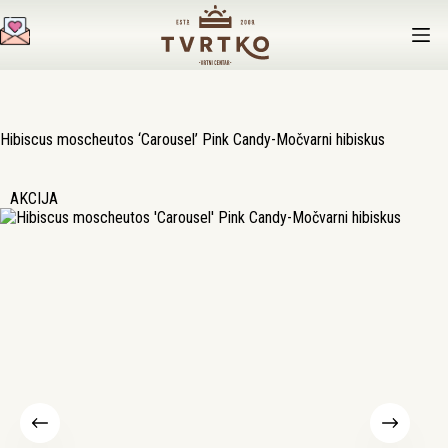
Preskoči
na
sadržaj
Hibiscus moscheutos ‘Carousel’ Pink Candy-Močvarni hibiskus
AKCIJA