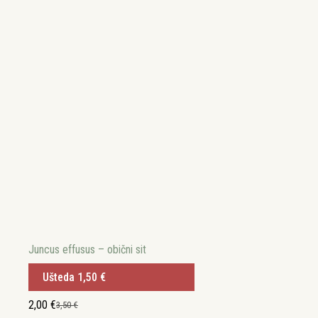
Juncus effusus – obični sit
Ušteda
1,50
€
2,00
€
3,50
€
Izvorna
Trenutna