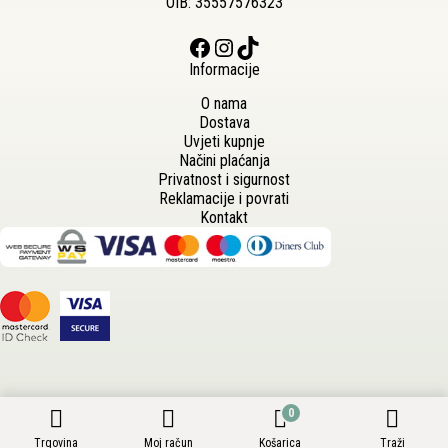
OIB: 35557576323
Facebook
Instagram
TikTok
Informacije
O nama
Dostava
Uvjeti kupnje
Načini plaćanja
Privatnost i sigurnost
Reklamacije i povrati
Kontakt
0
Trgovina
Moj račun
Košarica
Traži