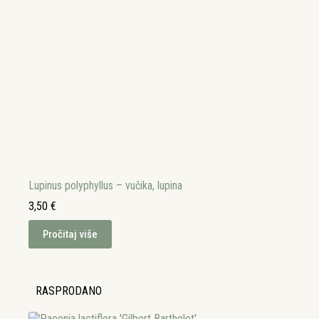
Lupinus polyphyllus – vučika, lupina
3,50
€
Pročitaj više
RASPRODANO