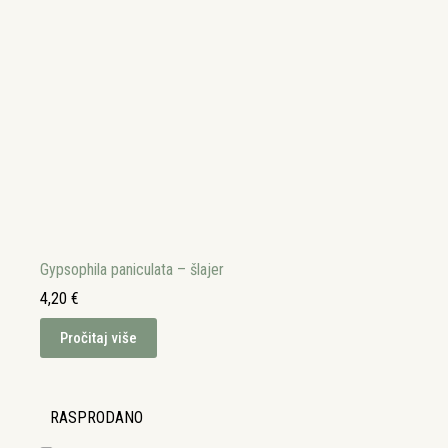
Gypsophila paniculata – šlajer
4,20
€
Pročitaj više
RASPRODANO