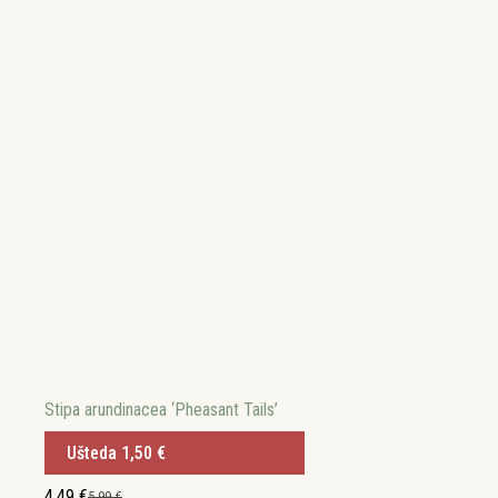
Stipa arundinacea ‘Pheasant Tails’
Ušteda
1,50
€
4,49
€
5,99
€