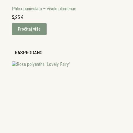
Phlox paniculata – visoki plamenac
5,25
€
Pročitaj više
RASPRODANO