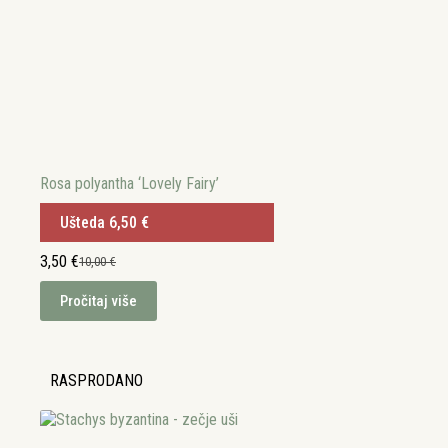
Rosa polyantha ‘Lovely Fairy’
Ušteda
6,50
€
3,50
€
10,00
€
Izvorna
Trenutna
cijena
cijena
Pročitaj više
bila
je:
je:
3,50 €.
10,00 €.
RASPRODANO