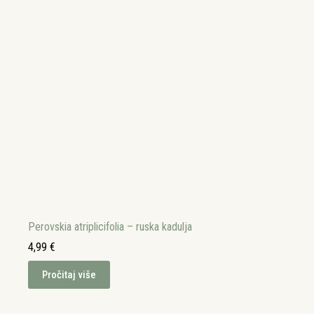
Perovskia atriplicifolia – ruska kadulja
4,99
€
Pročitaj više