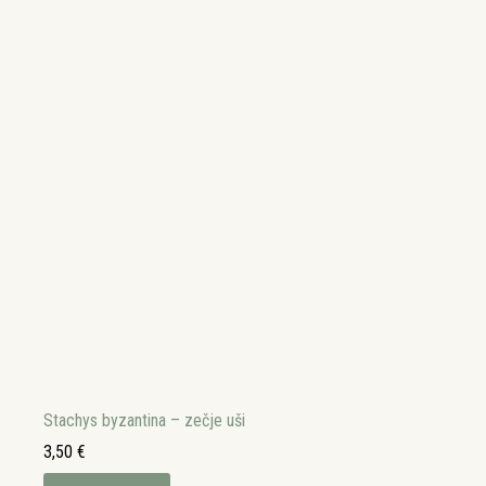
Stachys byzantina – zečje uši
3,50
€