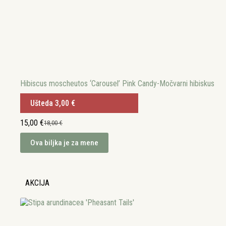
Hibiscus moscheutos ‘Carousel’ Pink Candy-Močvarni hibiskus
Ušteda
3,00
€
15,00
€
18,00
€
Izvorna
Trenutna
cijena
cijena
Ova biljka je za mene
bila
je:
je:
15,00 €.
18,00 €.
AKCIJA