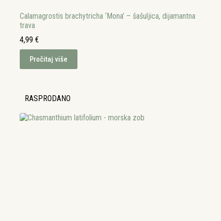
Calamagrostis brachytricha ‘Mona’ – šašuljica, dijamantna
trava
4,99
€
Pročitaj više
RASPRODANO