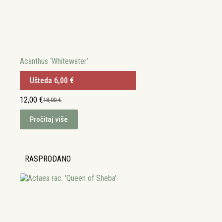
Acanthus ‘Whitewater’
Ušteda
6,00
€
12,00
€
18,00
€
Izvorna
Trenutna
cijena
cijena
Pročitaj više
bila
je:
je:
12,00 €.
18,00 €.
RASPRODANO