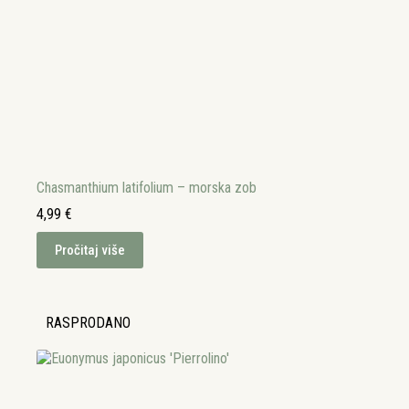
Chasmanthium latifolium – morska zob
4,99
€
Pročitaj više
RASPRODANO