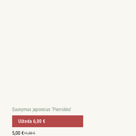
Euonymus japonicus ‘Pierrolino’
Ušteda
6,00
€
5,00
€
11,00
€
Izvorna
Trenutna