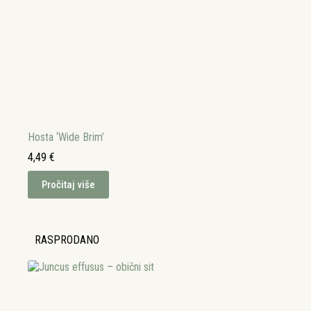
Hosta ‘Wide Brim’
4,49
€
Pročitaj više
RASPRODANO