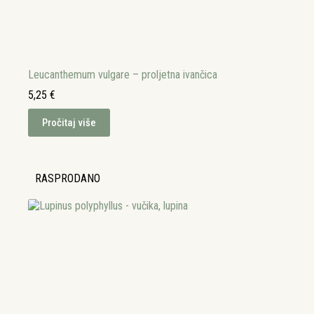
Leucanthemum vulgare – proljetna ivančica
5,25
€
Pročitaj više
RASPRODANO