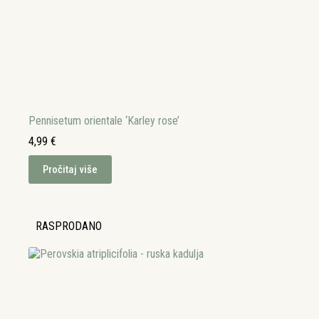
Pennisetum orientale ‘Karley rose’
4,99
€
Pročitaj više
RASPRODANO