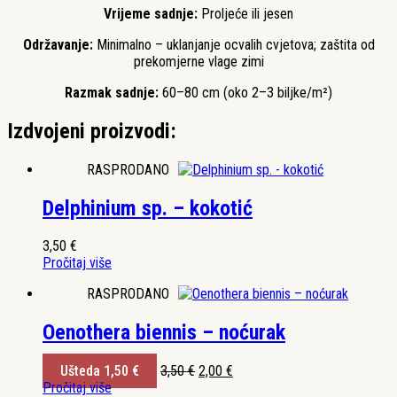
Vrijeme sadnje:
Proljeće ili jesen
Održavanje:
Minimalno – uklanjanje ocvalih cvjetova; zaštita od
prekomjerne vlage zimi
Razmak sadnje:
60–80 cm (oko 2–3 biljke/m²)
Izdvojeni proizvodi:
RASPRODANO
Delphinium sp. – kokotić
3,50
€
Pročitaj više
RASPRODANO
Oenothera biennis – noćurak
Izvorna
Trenutna
Ušteda
1,50
€
3,50
€
2,00
€
cijena
cijena
Pročitaj više