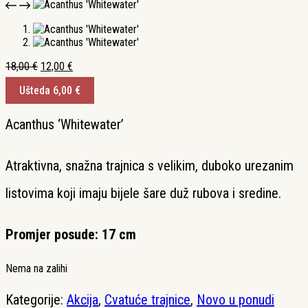
Izvorna
Trenutna
18,00
€
12,00
€
cijena
cijena
Ušteda
6,00
€
bila
je:
je:
12,00 €.
18,00 €.
Acanthus ‘Whitewater’
Atraktivna, snažna trajnica s velikim, duboko urezanim
listovima koji imaju bijele šare duž rubova i sredine.
Promjer posude: 17 cm
Nema na zalihi
Kategorije:
Akcija
,
Cvatuće trajnice
,
Novo u ponudi