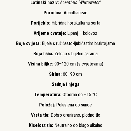
Latinski naziv:
Acanthus ‘Whitewater’
Porodica:
Acanthaceae
Porijeklo:
Hibridna hortikulturna sorta
Vrijeme cvatnje:
Lipanj – kolovoz
Boja cvijeta:
Bijela s ružičasto-ljubičastim braktejama
Boja lišća:
Zeleno s bijelim šarama
Visina biljke:
90–120 cm (s cvjetovima)
Širina:
60–90 cm
Sadnja i njega
Temperatura:
Otporna do –15 °C
Položaj:
Polusjena do sunce
Vrsta tla:
Dobro drenirano, plodno tlo
Kiselost tla:
Neutralno do blago alkalno