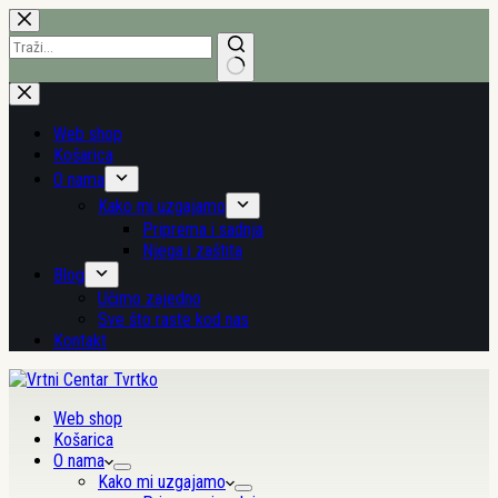
Preskoči
na
sadržaj
Nema
rezultata.
Web shop
Košarica
O nama
Kako mi uzgajamo
Priprema i sadnja
Njega i zaštita
Blog
Učimo zajedno
Sve što raste kod nas
Kontakt
Web shop
Košarica
O nama
Kako mi uzgajamo