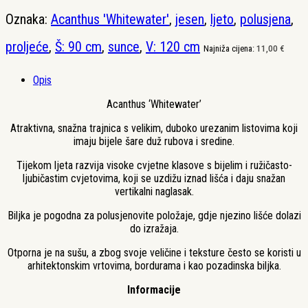
Oznaka:
Acanthus 'Whitewater'
,
jesen
,
ljeto
,
polusjena
,
proljeće
,
Š: 90 cm
,
sunce
,
V: 120 cm
Najniža cijena:
11,00
€
Opis
Acanthus ‘Whitewater’
Atraktivna, snažna trajnica s velikim, duboko urezanim listovima koji
imaju bijele šare duž rubova i sredine.
Tijekom ljeta razvija visoke cvjetne klasove s bijelim i ružičasto-
ljubičastim cvjetovima, koji se uzdižu iznad lišća i daju snažan
vertikalni naglasak.
Biljka je pogodna za polusjenovite položaje, gdje njezino lišće dolazi
do izražaja.
Otporna je na sušu, a zbog svoje veličine i teksture često se koristi u
arhitektonskim vrtovima, bordurama i kao pozadinska biljka.
Informacije