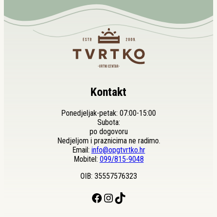
Kontakt
Ponedjeljak-petak: 07:00-15:00
Subota:
po dogovoru
Nedjeljom i praznicima ne radimo.
Email:
info@opgtvrtko.hr
Mobitel:
099/815-9048
OIB: 35557576323
Facebook
Instagram
TikTok