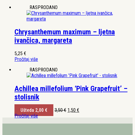
bila
je:
RASPRODANO
je:
2,00 €.
3,50 €.
Chrysanthemum maximum – ljetna
ivančica, margareta
5,25
€
Pročitaj više
RASPRODANO
Achillea millefolium ‘Pink Grapefruit’ –
stolisnik
Izvorna
Trenutna
Ušteda
2,00
€
3,50
€
1,50
€
cijena
cijena
Pročitaj više
bila
je:
je:
1,50 €.
3,50 €.