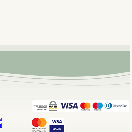
st
ti