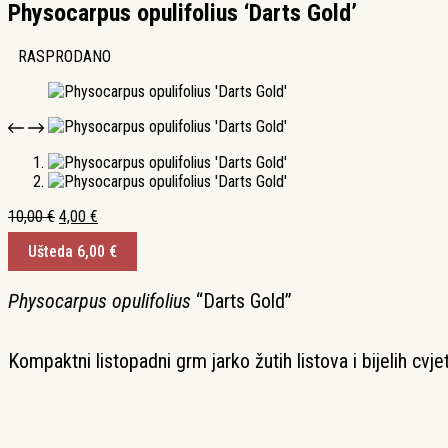
Physocarpus opulifolius ‘Darts Gold’
RASPRODANO
Izvorna
Trenutna
10,00
€
4,00
€
cijena
cijena
Ušteda
6,00
€
bila
je:
je:
4,00 €.
10,00 €.
Physocarpus opulifolius
“Darts Gold”
Kompaktni listopadni grm jarko žutih listova i bijelih cvje