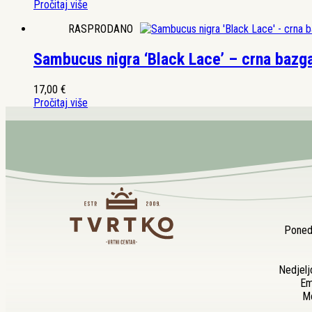
Pročitaj više
RASPRODANO
Sambucus nigra ‘Black Lace’ – crna bazg
17,00
€
Pročitaj više
Ponedj
Nedjelj
Em
Mo