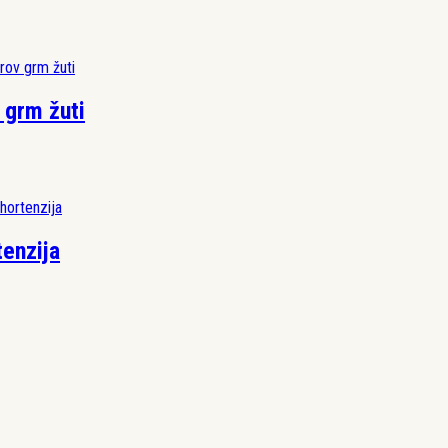
v grm žuti
enzija