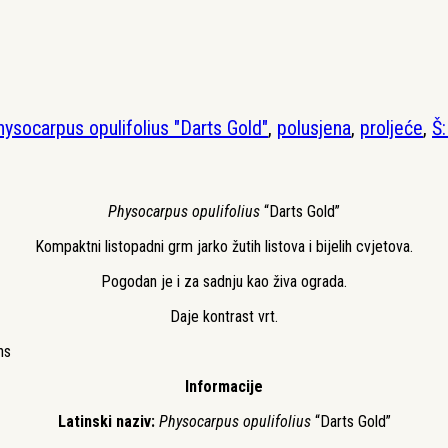
hysocarpus opulifolius "Darts Gold"
,
polusjena
,
proljeće
,
Š
Physocarpus opulifolius
“Darts Gold”
Kompaktni listopadni grm jarko žutih listova i bijelih cvjetova.
Pogodan je i za sadnju kao živa ograda.
Daje kontrast vrt.
Informacije
Latinski naziv:
Physocarpus opulifolius
“Darts Gold”