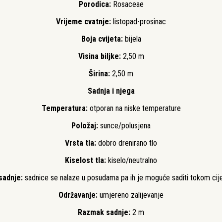
Porodica:
Rosaceae
Vrijeme cvatnje:
listopad-prosinac
Boja cvijeta:
bijela
Visina biljke:
2,50 m
Širina:
2,50 m
Sadnja i njega
Temperatura:
otporan na niske temperature
Položaj:
sunce/polusjena
Vrsta tla:
dobro drenirano tlo
Kiselost tla:
kiselo/neutralno
sadnje:
sadnice se nalaze u posudama pa ih je moguće saditi tokom cij
Održavanje:
umjereno zalijevanje
Razmak sadnje:
2 m