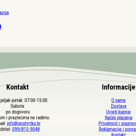
a
Kontakt
Informacije
eljak-petak: 07:00-15:00
O nama
Subota:
Dostava
po dogovoru
Uvjeti kupnje
om i praznicima ne radimo.
Načini plaćanja
ail:
info@opgtvrtko.hr
Privatnost i sigurno
bitel:
099/815-9048
Reklamacije i povra
Kontakt