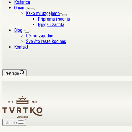
Košarica
O nama
Kako mi uzgajamo
Priprema i sadnja
Njega i zaštita
Blog
Učimo zajedno
Sve što raste kod nas
Kontakt
Pretraga
Izbornik