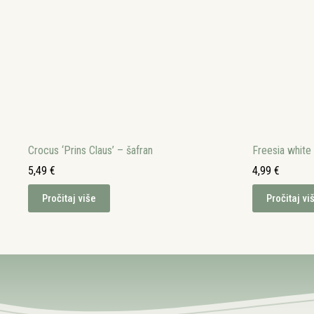
Crocus ‘Prins Claus’ – šafran
Freesia white
5,49
€
4,99
€
Pročitaj više
Pročitaj vi