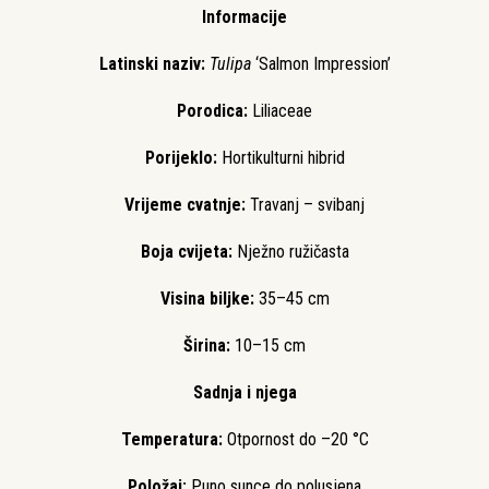
Informacije
Latinski naziv:
Tulipa
‘Salmon Impression’
Porodica:
Liliaceae
Porijeklo:
Hortikulturni hibrid
Vrijeme cvatnje:
Travanj – svibanj
Boja cvijeta:
Nježno ružičasta
Visina biljke:
35–45 cm
Širina:
10–15 cm
Sadnja i njega
Temperatura:
Otpornost do –20 °C
Položaj:
Puno sunce do polusjena