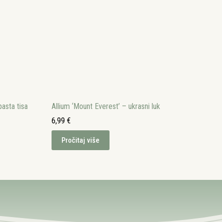
pasta tisa
Allium ‘Mount Everest’ – ukrasni luk
6,99
€
Pročitaj više