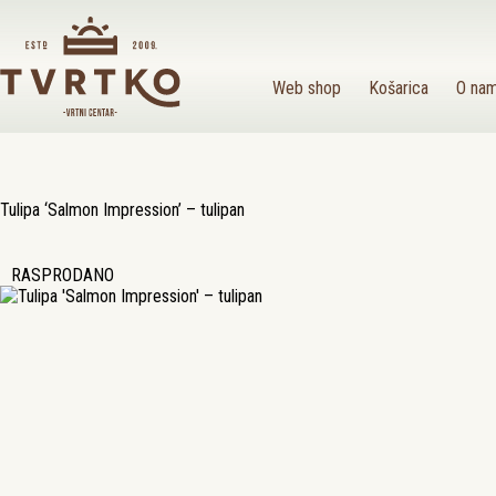
Preskoči
na
sadržaj
Web shop
Košarica
O na
Tulipa ‘Salmon Impression’ – tulipan
RASPRODANO