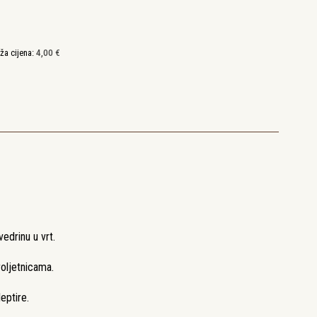
ža cijena:
4,00
€
vedrinu u vrt.
roljetnicama.
eptire.