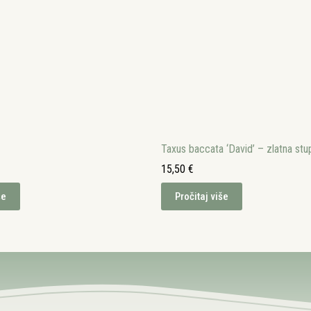
Taxus baccata ‘David’ – zlatna stu
15,50
€
še
Pročitaj više