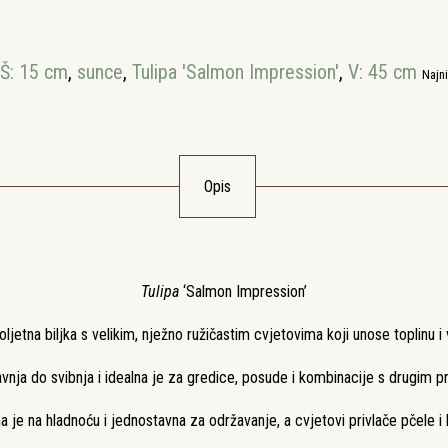
Š: 15 cm
,
sunce
,
Tulipa 'Salmon Impression'
,
V: 45 cm
Najni
Opis
Tulipa
‘Salmon Impression’
ljetna biljka s velikim, nježno ružičastim cvjetovima koji unose toplinu i 
vnja do svibnja i idealna je za gredice, posude i kombinacije s drugim p
a je na hladnoću i jednostavna za održavanje, a cvjetovi privlače pčele i l