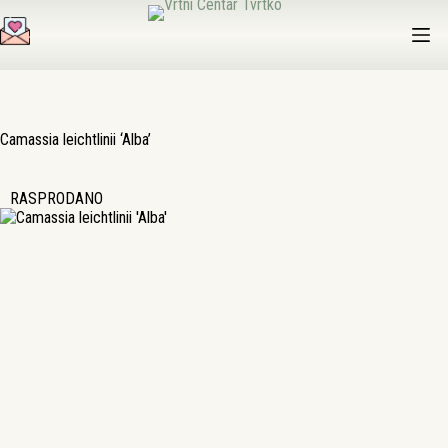
Preskoči
na
sadržaj
Camassia leichtlinii ‘Alba’
RASPRODANO