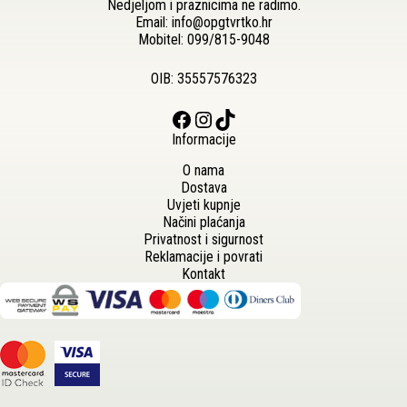
Nedjeljom i praznicima ne radimo.
Email:
info@opgtvrtko.hr
Mobitel:
099/815-9048
OIB: 35557576323
Facebook
Instagram
TikTok
Informacije
O nama
Dostava
Uvjeti kupnje
Načini plaćanja
Privatnost i sigurnost
Reklamacije i povrati
Kontakt