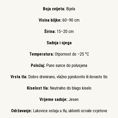
Boja cvijeta:
Bijela
Visina biljke:
60–90 cm
Širina:
15–20 cm
Sadnja i njega
Temperatura:
Otpornost do –25 °C
Položaj:
Puno sunce do polusjena
Vrsta tla:
Dobro drenirano, vlažno pjeskovito ili ilovasto tlo
Kiselost tla:
Neutralno do blago kiselo
Vrijeme sadnje:
Jesen
Održavanje:
Lukovice ostaju u tlu; ukloniti ocvale cvjetove