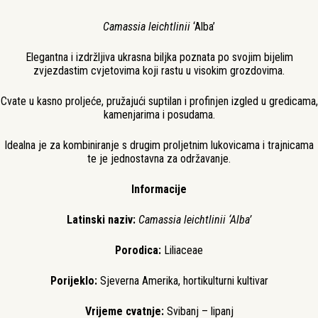
Camassia leichtlinii
‘Alba’
Elegantna i izdržljiva ukrasna biljka poznata po svojim bijelim
zvjezdastim cvjetovima koji rastu u visokim grozdovima.
Cvate u kasno proljeće, pružajući suptilan i profinjen izgled u gredicama,
kamenjarima i posudama.
Idealna je za kombiniranje s drugim proljetnim lukovicama i trajnicama
te je jednostavna za održavanje.
Informacije
Latinski naziv:
Camassia leichtlinii ‘Alba’
Porodica:
Liliaceae
Porijeklo:
Sjeverna Amerika, hortikulturni kultivar
Vrijeme cvatnje:
Svibanj – lipanj