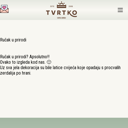
Preskoči
na
sadržaj
Ručak u prirodi
Ručak u prirodi? Apsolutno!!
Ovako to izgleda kod nas.
🙂
Uz sva jela dekoracija su bile latice cvijeća koje opadaju s procvalih
zerdalija po hrani.