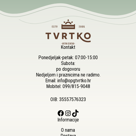
Kontakt
Ponedjeljak-petak: 07:00-15:00
Subota:
po dogovoru
Nedjeljom i praznicima ne radimo.
Email:
info@opgtvrtko.hr
Mobitel:
099/815-9048
OIB: 35557576323
Facebook
Instagram
TikTok
Informacije
O nama
Dostava