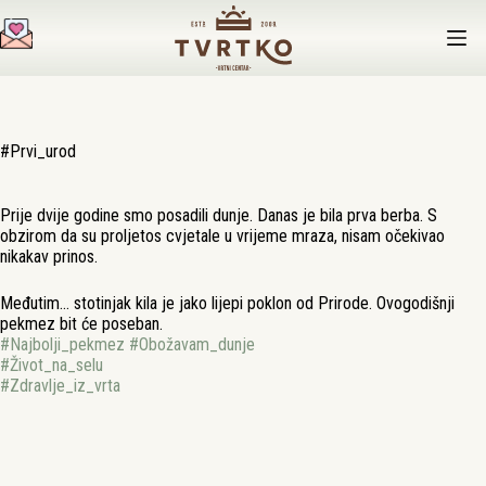
Preskoči
na
sadržaj
#Prvi_urod
Prije dvije godine smo posadili dunje. Danas je bila prva berba. S
obzirom da su proljetos cvjetale u vrijeme mraza, nisam očekivao
nikakav prinos.
Međutim… stotinjak kila je jako lijepi poklon od Prirode. Ovogodišnji
pekmez bit će poseban.
#
Najbolji_pekmez
#
Obožavam_dunje
#
Život_na_selu
#
Zdravlje_iz_vrta