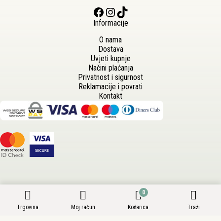
Facebook
Instagram
TikTok
Informacije
O nama
Dostava
Uvjeti kupnje
Načini plaćanja
Privatnost i sigurnost
Reklamacije i povrati
Kontakt
0
Trgovina
Moj račun
Košarica
Traži
Autorska prava © 2026 - Vrtni Centar Tvrtko