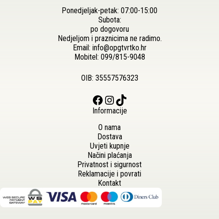
Ponedjeljak-petak: 07:00-15:00
Subota:
po dogovoru
Nedjeljom i praznicima ne radimo.
Email:
info@opgtvrtko.hr
Mobitel:
099/815-9048
OIB: 35557576323
Facebook
Instagram
TikTok
Informacije
O nama
Dostava
Uvjeti kupnje
Načini plaćanja
Privatnost i sigurnost
Reklamacije i povrati
Kontakt