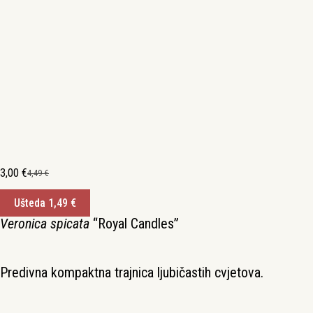
3,00
€
4,49
€
Izvorna
Trenutna
cijena
cijena
Ušteda
1,49
€
bila
je:
je:
3,00 €.
Veronica spicata
“Royal Candles”
4,49 €.
Predivna kompaktna trajnica ljubičastih cvjetova.