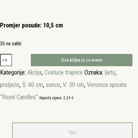
Promjer posude: 10,5 cm
35 na zalihi
Veronica
Ova biljka je za mene
spicata
'Royal
Kategorije:
Akcija
,
Cvatuće trajnice
Oznaka:
ljeto
,
Candles'
količina
proljeće
,
Š: 40 cm
,
sunce
,
V: 30 cm
,
Veronica spicata
“Royal Candles”
Najniža cijena:
2,25
€
Opis