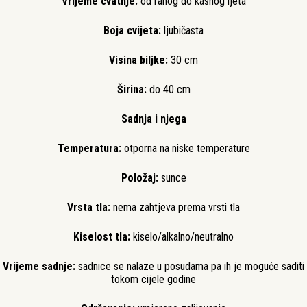
Vrijeme cvatnje:
od ranog do kasnog ljeta
Boja cvijeta:
ljubičasta
Visina biljke:
30 cm
Širina:
do 40 cm
Sadnja i njega
Temperatura:
otporna na niske temperature
Položaj:
sunce
Vrsta tla:
nema zahtjeva prema vrsti tla
Kiselost tla:
kiselo/alkalno/neutralno
Vrijeme sadnje:
sadnice se nalaze u posudama pa ih je moguće saditi
tokom cijele godine