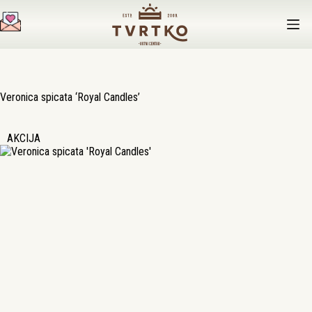
Preskoči
na
sadržaj
Veronica spicata ‘Royal Candles’
AKCIJA