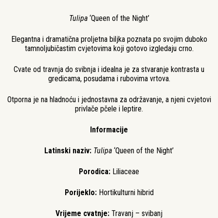
Tulipa
‘Queen of the Night’
Elegantna i dramatična proljetna biljka poznata po svojim duboko
tamnoljubičastim cvjetovima koji gotovo izgledaju crno.
Cvate od travnja do svibnja i idealna je za stvaranje kontrasta u
gredicama, posudama i rubovima vrtova.
Otporna je na hladnoću i jednostavna za održavanje, a njeni cvjetovi
privlače pčele i leptire.
Informacije
Latinski naziv:
Tulipa
‘Queen of the Night’
Porodica:
Liliaceae
Porijeklo:
Hortikulturni hibrid
Vrijeme cvatnje:
Travanj – svibanj