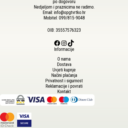
po dogovoru
Nedjeljom i praznicima ne radimo.
Email:
info@opgtvrtko.hr
Mobitel:
099/815-9048
OIB: 35557576323
Facebook
Instagram
TikTok
Informacije
O nama
Dostava
Uvjeti kupnje
Načini plaćanja
Privatnost i sigurnost
Reklamacije i povrati
Kontakt