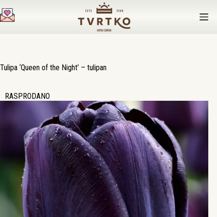
Preskoči
na
sadržaj
Tulipa ‘Queen of the Night’ – tulipan
RASPRODANO