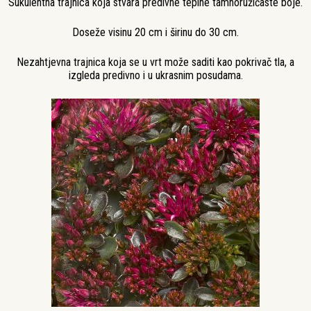
Sukulentna trajnica koja stvara predivne tepihe tamnoružičaste boje.
Doseže visinu 20 cm i širinu do 30 cm.
Nezahtjevna trajnica koja se u vrt može saditi kao pokrivač tla, a
izgleda predivno i u ukrasnim posudama.