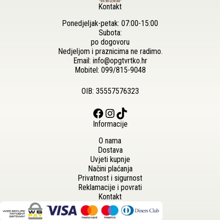
Kontakt
Ponedjeljak-petak: 07:00-15:00
Subota:
po dogovoru
Nedjeljom i praznicima ne radimo.
Email:
info@opgtvrtko.hr
Mobitel:
099/815-9048
OIB: 35557576323
Facebook
Instagram
TikTok
Informacije
O nama
Dostava
Uvjeti kupnje
Načini plaćanja
Privatnost i sigurnost
Reklamacije i povrati
Kontakt