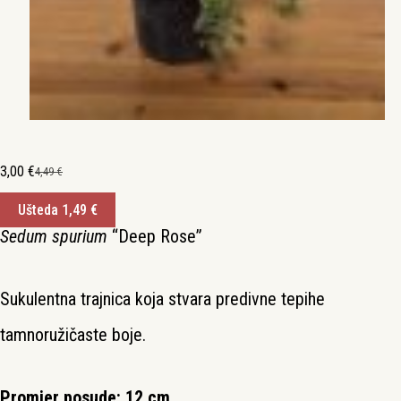
3,00
€
4,49
€
Izvorna
Trenutna
cijena
cijena
Ušteda
1,49
€
bila
je:
je:
3,00 €.
Sedum spurium
“Deep Rose”
4,49 €.
Sukulentna trajnica koja stvara predivne tepihe
tamnoružičaste boje.
Promjer posude: 12 cm