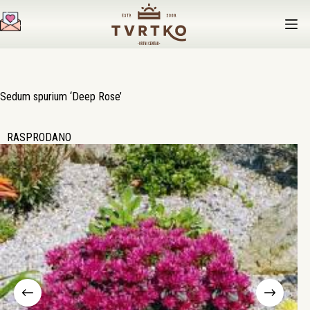
Preskoči
na
sadržaj
Sedum spurium ‘Deep Rose’
RASPRODANO