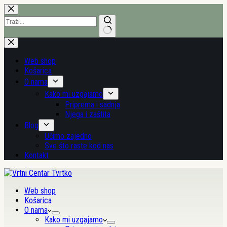
Preskoči
na
sadržaj
Nema
rezultata.
Web shop
Košarica
O nama
Kako mi uzgajamo
Priprema i sadnja
Njega i zaštita
Blog
Učimo zajedno
Sve što raste kod nas
Kontakt
Web shop
Košarica
O nama
Kako mi uzgajamo