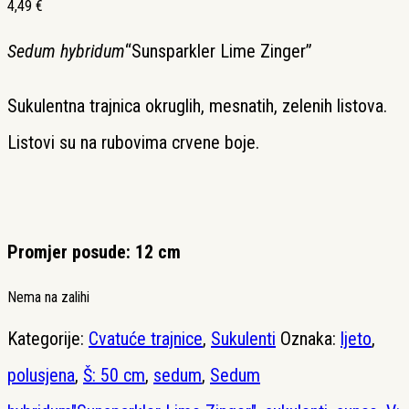
4,49
€
Sedum hybridum
“Sunsparkler Lime Zinger”
Sukulentna trajnica okruglih, mesnatih, zelenih listova.
Listovi su na rubovima crvene boje.
Promjer posude: 12 cm
Nema na zalihi
Kategorije:
Cvatuće trajnice
,
Sukulenti
Oznaka:
ljeto
,
polusjena
,
Š: 50 cm
,
sedum
,
Sedum