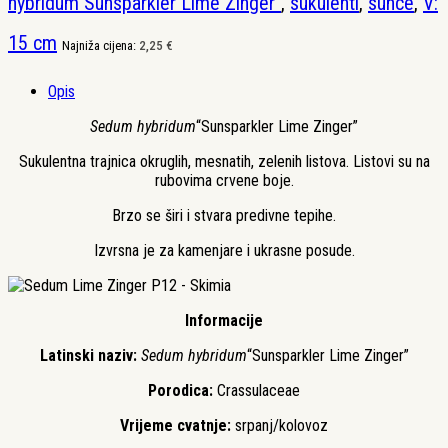
hybridum"Sunsparkler Lime Zinger"
,
sukulenti
,
sunce
,
V:
15 cm
Najniža cijena:
2,25
€
Opis
Sedum hybridum
“Sunsparkler Lime Zinger”
Sukulentna trajnica okruglih, mesnatih, zelenih listova. Listovi su na
rubovima crvene boje.
Brzo se širi i stvara predivne tepihe.
Izvrsna je za kamenjare i ukrasne posude.
Informacije
Latinski naziv:
Sedum hybridum
“Sunsparkler Lime Zinger”
Porodica:
Crassulaceae
Vrijeme cvatnje:
srpanj/kolovoz