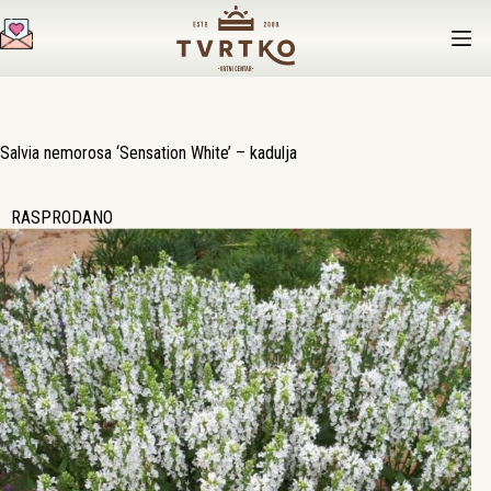
Preskoči
na
sadržaj
Salvia nemorosa ‘Sensation White’ – kadulja
RASPRODANO