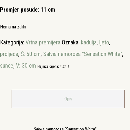
Promjer posude: 11 cm
Nema na zalihi
Kategorija:
Vrtna premijera
Oznaka:
kadulja
,
ljeto
,
proljeće
,
Š: 50 cm
,
Salvia nemorosa "Sensation White"
,
sunce
,
V: 30 cm
Najniža cijena:
4,24
€
Opis
Salvia nemorosa “
Sensation White”