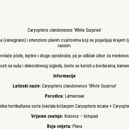
Caryopteris clandonensis ‘White Surprise’
(variegirano) i intenzivno plavim cvjetovima koji se pojavljuju krajem lj
rastom.
privlače pčele, leptire i druge oprašivače, pa je odličan izbor za medonos
sti na sušu i dekorativnog izgleda, često se koristi u bordurama, kame
Informacije
Latinski naziv:
Caryopteris clandonensis ‘White Surprise’
Porodica:
Lamiaceae
idna hortikulturna sorta (nastala križanjem Caryopteris incana × Caryopt
Vrijeme cvatnje:
Kolovoz – listopad
Boja cvijeta:
Plava