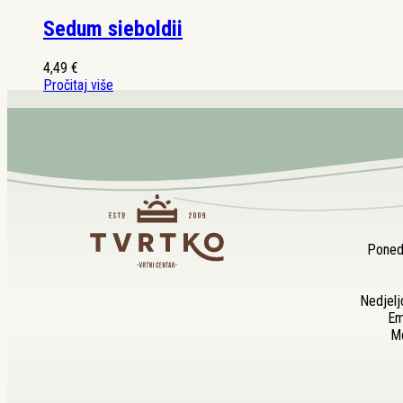
Sedum sieboldii
4,49
€
Pročitaj više
Ponedj
Nedjelj
Em
Mo