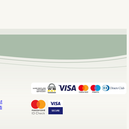
st
ti