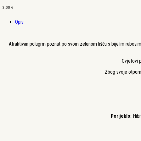
3,00
€
Opis
Atraktivan polugrm poznat po svom zelenom lišću s bijelim rubovima 
Cvjetovi 
Zbog svoje otporno
Porijeklo:
Hibr