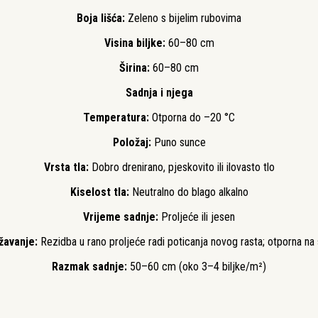
Boja lišća:
Zeleno s bijelim rubovima
Visina biljke:
60–80 cm
Širina:
60–80 cm
Sadnja i njega
Temperatura:
Otporna do –20 °C
Položaj:
Puno sunce
Vrsta tla:
Dobro drenirano, pjeskovito ili ilovasto tlo
Kiselost tla:
Neutralno do blago alkalno
Vrijeme sadnje:
Proljeće ili jesen
žavanje:
Rezidba u rano proljeće radi poticanja novog rasta; otporna na
Razmak sadnje:
50–60 cm (oko 3–4 biljke/m²)