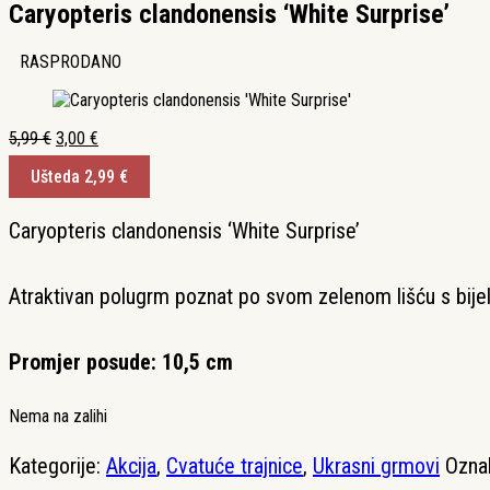
Caryopteris clandonensis ‘White Surprise’
RASPRODANO
Izvorna
Trenutna
5,99
€
3,00
€
cijena
cijena
Ušteda
2,99
€
bila
je:
je:
3,00 €.
5,99 €.
Caryopteris clandonensis ‘White Surprise’
Atraktivan polugrm poznat po svom zelenom lišću s bijelim
Promjer posude: 10,5 cm
Nema na zalihi
Kategorije:
Akcija
,
Cvatuće trajnice
,
Ukrasni grmovi
Ozna