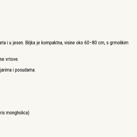
eta i u jesen. Biljka je kompaktna, visine oko 60–80 cm, s grmolikim
ne vrtove.
njarima i posudama.
eris mongholica)