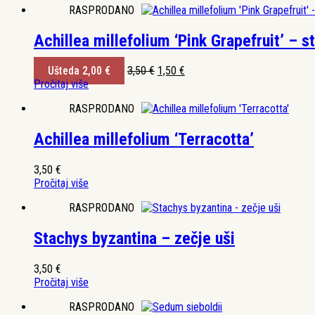
RASPRODANO
Achillea millefolium ‘Pink Grapefruit’ – st
Izvorna
Trenutna
Ušteda
2,00
€
3,50
€
1,50
€
cijena
cijena
Pročitaj više
bila
je:
RASPRODANO
je:
1,50 €.
3,50 €.
Achillea millefolium ‘Terracotta’
3,50
€
Pročitaj više
RASPRODANO
Stachys byzantina – zečje uši
3,50
€
Pročitaj više
RASPRODANO