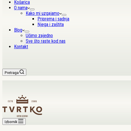
Košarica
O nama
Kako mi uzgajamo
Priprema i sadnja
Njega i zaštita
Blog
Učimo zajedno
Sve što raste kod nas
Kontakt
Pretraga
Izbornik