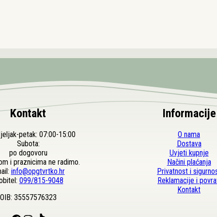
Kontakt
Informacije
eljak-petak: 07:00-15:00
O nama
Subota:
Dostava
po dogovoru
Uvjeti kupnje
om i praznicima ne radimo.
Načini plaćanja
ail:
info@opgtvrtko.hr
Privatnost i sigurno
bitel:
099/815-9048
Reklamacije i povra
Kontakt
OIB: 35557576323