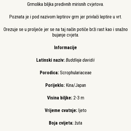
Grmolika biljka predivnih mirisnih cvjetova.
Poznata je i pod nazivom leptirov grm jer privlači leptire u vrt.
Orezuje se u proljeće jer se na taj način potiče brži rast kao i snažno
bujanje cvjeta.
Informacije
Latinski naziv:
Buddleja davidii
Porodica:
Scrophulariaceae
Porijeklo:
Kina/Japan
Visina biljke:
2-3 m
Vrijeme cvatnje:
ljeto
Boja cvijeta:
žuta