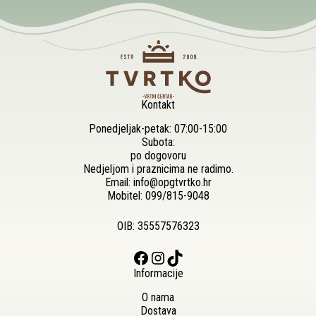
Kontakt
Ponedjeljak-petak: 07:00-15:00
Subota:
po dogovoru
Nedjeljom i praznicima ne radimo.
Email:
info@opgtvrtko.hr
Mobitel:
099/815-9048
OIB: 35557576323
Facebook
Instagram
TikTok
Informacije
O nama
Dostava