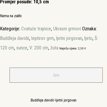
Promjer posude: 10,5 cm
Nema na zalihi
Kategorije:
Cvatuće trajnice
,
Ukrasni grmovi
Oznaka:
Buddleja davidii
,
leptirov grm
,
ljetni jorgovan
,
ljeto
,
Š:
120 cm
,
sunce
,
V: 200 cm
,
žuta
Najniža cijena:
2,50
€
Opis
Buddleja davidii
-ljetni jorgovan