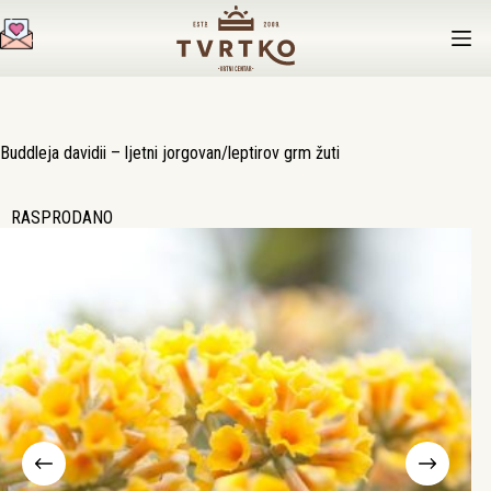
Preskoči
na
sadržaj
Buddleja davidii – ljetni jorgovan/leptirov grm žuti
RASPRODANO