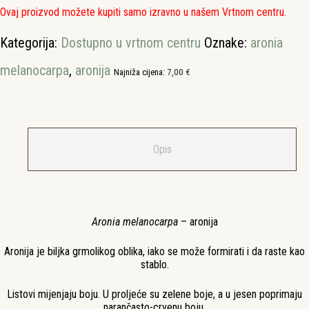
Ovaj proizvod možete kupiti samo izravno u našem Vrtnom centru.
Kategorija:
Dostupno u vrtnom centru
Oznake:
aronia
melanocarpa
,
aronija
Najniža cijena:
7,00
€
Opis
Aronia melanocarpa
– aronija
Aronija je biljka grmolikog oblika, iako se može formirati i da raste kao
stablo.
Listovi mijenjaju boju. U proljeće su zelene boje, a u jesen poprimaju
narančasto-crvenu boju.