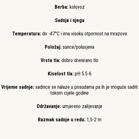
Berba:
kolovoz
Sadnja i njega
Temperatura:
do -47°C i ima visoku otpornost na mrazove
Položaj:
sunce/polusjena
Vrsta tla:
dobro drenirano tlo
Kiselost tla:
pH 5.5-6
Vrijeme sadnje:
sadnice se nalaze u posudama pa ih je moguće saditi
tokom cijele godine
Održavanje:
umjereno zalijevanje
Razmak sadnje u redu:
1,5-2 m