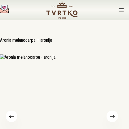
Preskoči
na
sadržaj
Aronia melanocarpa – aronija