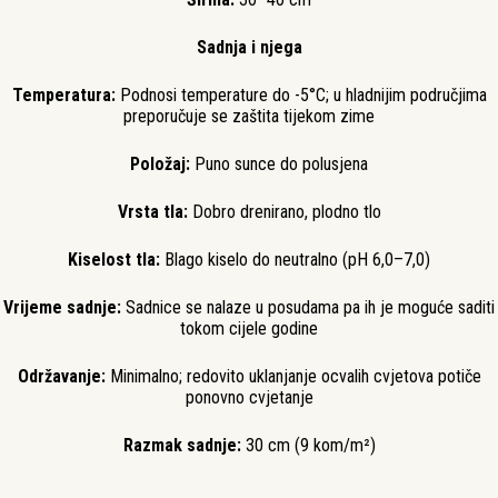
Sadnja i njega
Temperatura:
Podnosi temperature do -5°C; u hladnijim područjima
preporučuje se zaštita tijekom zime
Položaj:
Puno sunce do polusjena
Vrsta tla:
Dobro drenirano, plodno tlo
Kiselost tla:
Blago kiselo do neutralno (pH 6,0–7,0)
Vrijeme sadnje:
Sadnice se nalaze u posudama pa ih je moguće saditi
tokom cijele godine
Održavanje:
Minimalno; redovito uklanjanje ocvalih cvjetova potiče
ponovno cvjetanje
Razmak sadnje:
30 cm (9 kom/m²)