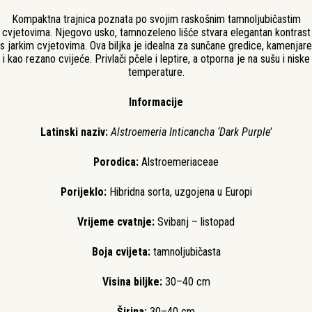
Kompaktna trajnica poznata po svojim raskošnim tamnoljubičastim
cvjetovima. Njegovo usko, tamnozeleno lišće stvara elegantan kontrast
s jarkim cvjetovima. Ova biljka je idealna za sunčane gredice, kamenjare
i kao rezano cvijeće. Privlači pčele i leptire, a otporna je na sušu i niske
temperature.
Informacije
Latinski naziv:
Alstroemeria Inticancha ‘Dark Purple’
Porodica:
Alstroemeriaceae
Porijeklo:
Hibridna sorta, uzgojena u Europi
Vrijeme cvatnje:
Svibanj – listopad
Boja cvijeta:
tamnoljubičasta
Visina biljke:
30–40 cm
Širina:
30–40 cm