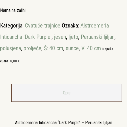
Nema na zalihi
Kategorija:
Cvatuće trajnice
Oznaka:
Alstroemeria
Inticancha 'Dark Purple'
,
jesen
,
ljeto
,
Peruanski ljiljan
,
polusjena
,
proljeće
,
Š: 40 cm
,
sunce
,
V: 40 cm
Najniža
cijena:
8,00
€
Opis
Alstroemeria Inticancha ‘Dark Purple’ – Peruanski ljiljan