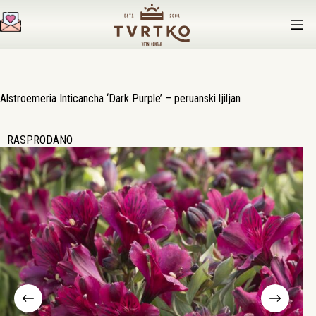
Preskoči
na
sadržaj
Alstroemeria Inticancha ‘Dark Purple’ – peruanski ljiljan
RASPRODANO