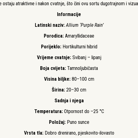
 ostaju atraktivne i nakon cvatnje, što čini ovu sortu dugotrajnom i vizu
Informacije
Latinski naziv:
Allium ‘Purple Rain’
Porodica:
Amaryllidaceae
Porijeklo:
Hortikulturni hibrid
Vrijeme cvatnje:
Svibanj – lipanj
Boja cvijeta:
Tamnoljubičasta
Visina biljke:
80–100 cm
Širina:
20–30 cm
Sadnja i njega
Temperatura:
Otpornost do –25 °C
Položaj:
Puno sunce
Vrsta tla:
Dobro drenirano, pjeskovito-ilovasto