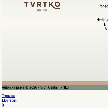
Ponedj
Nedjelj
Em
Mo
Autorska prava © 2026 - Vrtni Centar Tvrtko
Trgovina
Moj račun
0