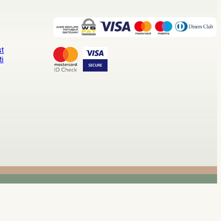
st
ti