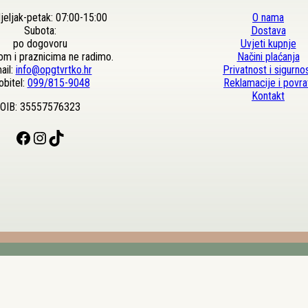
eljak-petak: 07:00-15:00
O nama
Subota:
Dostava
po dogovoru
Uvjeti kupnje
om i praznicima ne radimo.
Načini plaćanja
ail:
info@opgtvrtko.hr
Privatnost i sigurno
bitel:
099/815-9048
Reklamacije i povra
Kontakt
OIB: 35557576323
Facebook
Instagram
TikTok