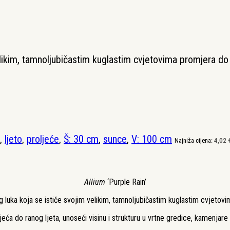
elikim, tamnoljubičastim kuglastim cvjetovima promjera d
,
ljeto
,
proljeće
,
Š: 30 cm
,
sunce
,
V: 100 cm
Najniža cijena:
4,02
Allium
‘Purple Rain’
g luka koja se ističe svojim velikim, tamnoljubičastim kuglastim cvjeto
ća do ranog ljeta, unoseći visinu i strukturu u vrtne gredice, kamenjare 