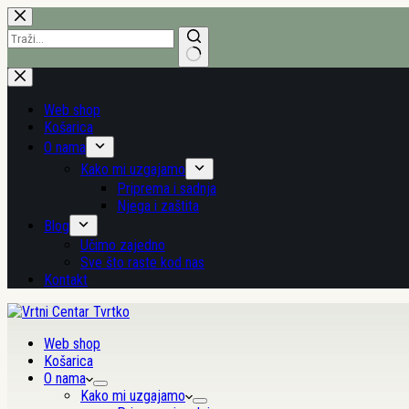
Preskoči
na
sadržaj
Nema
rezultata.
Web shop
Košarica
O nama
Kako mi uzgajamo
Priprema i sadnja
Njega i zaštita
Blog
Učimo zajedno
Sve što raste kod nas
Kontakt
Web shop
Košarica
O nama
Kako mi uzgajamo