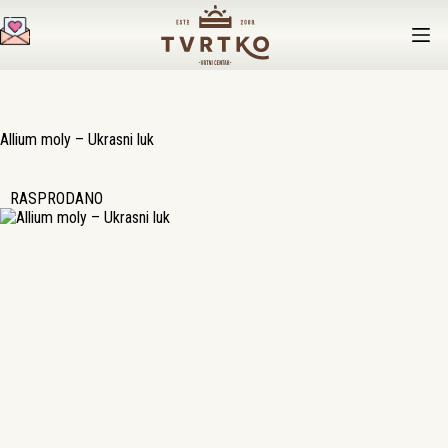
Preskoči
na
sadržaj
Allium moly – Ukrasni luk
RASPRODANO