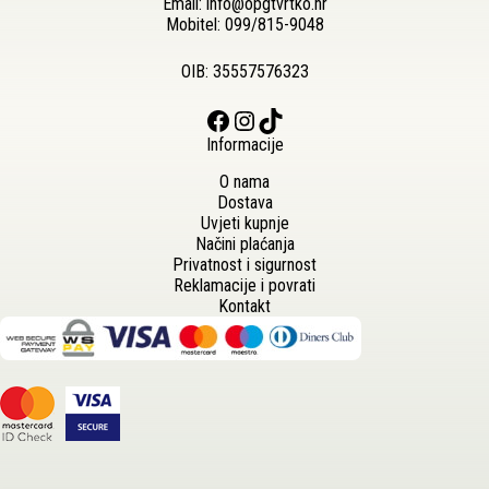
Email:
info@opgtvrtko.hr
Mobitel:
099/815-9048
OIB: 35557576323
Facebook
Instagram
TikTok
Informacije
O nama
Dostava
Uvjeti kupnje
Načini plaćanja
Privatnost i sigurnost
Reklamacije i povrati
Kontakt