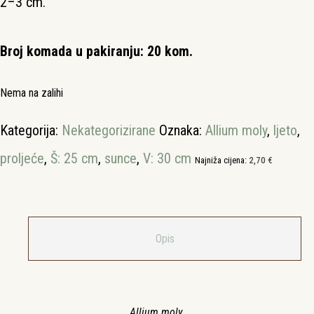
2–3 cm.
Broj komada u pakiranju: 20 kom.
Nema na zalihi
Kategorija:
Nekategorizirane
Oznaka:
Allium moly
,
ljeto
,
proljeće
,
Š: 25 cm
,
sunce
,
V: 30 cm
Najniža cijena:
2,70
€
Opis
Allium moly