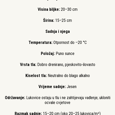
Visina biljke:
20–30 cm
Širina:
15–25 cm
Sadnja i njega
Temperatura:
Otpornost do –20 °C
Položaj:
Puno sunce
Vrsta tla:
Dobro drenirano, pjeskovito-ilovasto
Kiselost tla:
Neutralno do blago alkalno
Vrijeme sadnje:
Jesen
Održavanje:
Lukovice ostaju u tlu i ne zahtijevaju vađenje; ukloniti
ocvale cvjetove
Razmak sadnje:
15–20 cm (oko 20–25 lukovica/m²)