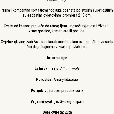
Niska i kompaktna sorta ukrasnog luka poznata po svojim svijetložutim
zvjezdastim cvjetovima, promjera 2–3 cm.
Cvate od kasnog proljeća do ranog ljeta, unoseći svjetlost i živost u
vrtne gredice, kamenjare ili posude.
Cvjetne glavice zadržavaju dekorativnost i nakon cvatnje, što ovu sortu
čini dugotrajnom i vizualno privlačnom.
Informacije
Latinski naziv:
Allium moly
Porodica:
Amaryllidaceae
Porijeklo:
Europa, prirodna sorta
Vrijeme cvatnje:
Svibanj – lipanj
Boja cvijeta:
Žuta