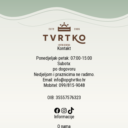
Kontakt
Ponedjeljak-petak: 07:00-15:00
Subota:
po dogovoru
Nedjeljom i praznicima ne radimo.
Email:
info@opgtvrtko.hr
Mobitel:
099/815-9048
OIB: 35557576323
Facebook
Instagram
TikTok
Informacije
O nama