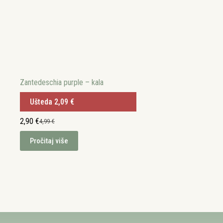
Zantedeschia purple – kala
Ušteda
2,09
€
2,90
€
4,99
€
Izvorna
Trenutna
cijena
cijena
Pročitaj više
bila
je:
je:
2,90 €.
4,99 €.