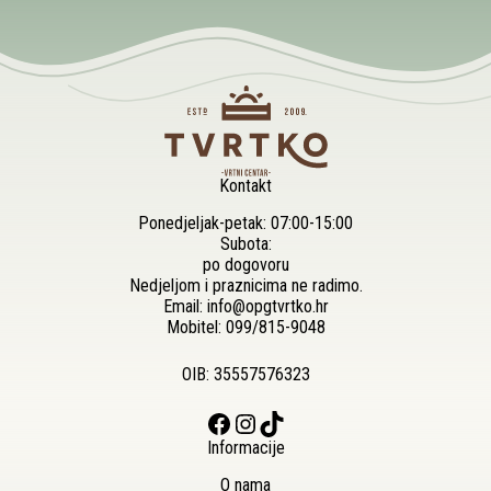
Kontakt
Ponedjeljak-petak: 07:00-15:00
Subota:
po dogovoru
Nedjeljom i praznicima ne radimo.
Email:
info@opgtvrtko.hr
Mobitel:
099/815-9048
OIB: 35557576323
Facebook
Instagram
TikTok
Informacije
O nama