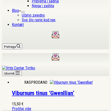
Priprema i sadnja
Njega i zaštita
Blog
Učimo zajedno
Sve što raste kod nas
Kontakt
Pretraga
Izbornik
RASPRODANO
Viburnum tinus ‘Gwenllian’
15,50
€
Pročitaj više