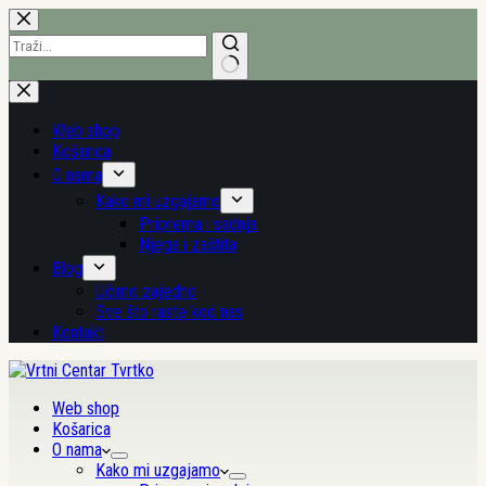
Preskoči
na
sadržaj
Nema
rezultata.
Web shop
Košarica
O nama
Kako mi uzgajamo
Priprema i sadnja
Njega i zaštita
Blog
Učimo zajedno
Sve što raste kod nas
Kontakt
Web shop
Košarica
O nama
Kako mi uzgajamo