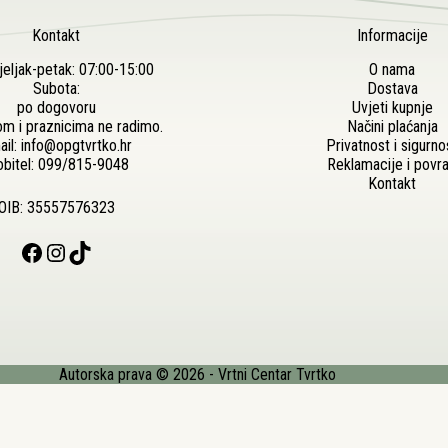
Kontakt
Informacije
eljak-petak: 07:00-15:00
O nama
Subota:
Dostava
po dogovoru
Uvjeti kupnje
om i praznicima ne radimo.
Načini plaćanja
ail:
info@opgtvrtko.hr
Privatnost i sigurno
bitel:
099/815-9048
Reklamacije i povra
Kontakt
OIB: 35557576323
Facebook
Instagram
TikTok
Autorska prava © 2026 - Vrtni Centar Tvrtko