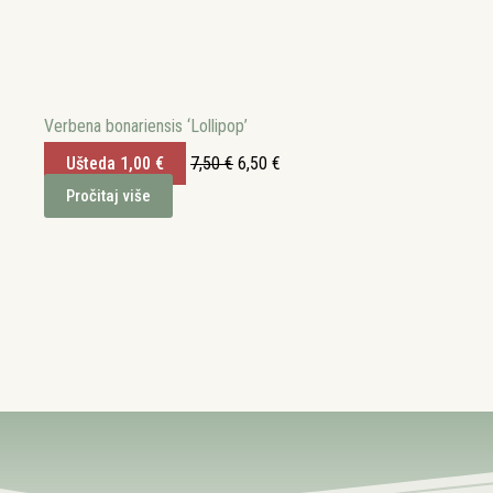
Verbena bonariensis ‘Lollipop’
Izvorna
Trenutna
Ušteda
1,00
€
7,50
€
6,50
€
cijena
cijena
Pročitaj više
bila
je:
je:
6,50 €.
7,50 €.