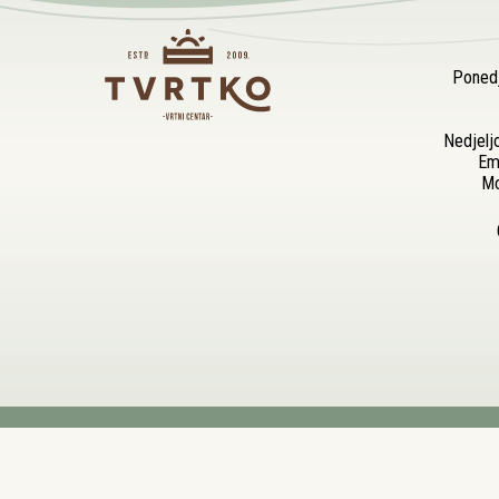
Ponedj
Nedjelj
Em
Mo
Trgovina
Moj račun
0