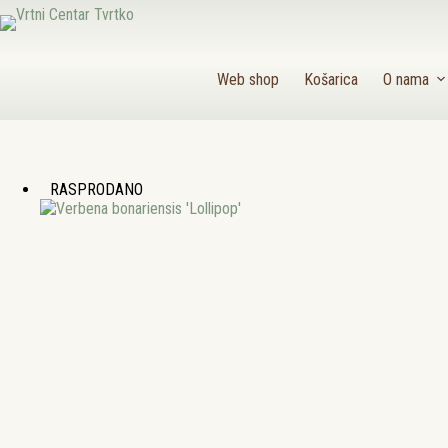
Preskoči
na
sadržaj
Web shop
Košarica
O nama
RASPRODANO