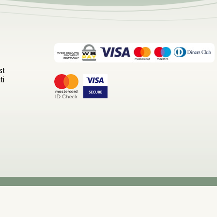
st
ti