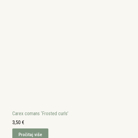
Carex comans ‘Frosted curls’
3,50
€
Pročitaj više