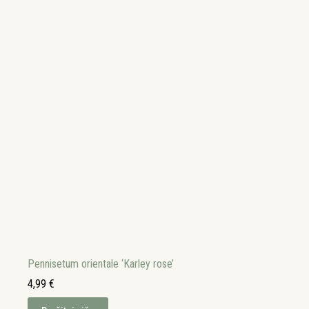
Pennisetum orientale ‘Karley rose’
4,99
€