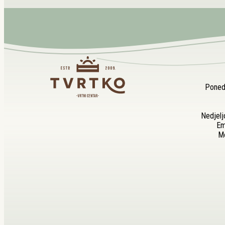
Ponedj
Nedjelj
Em
Mo