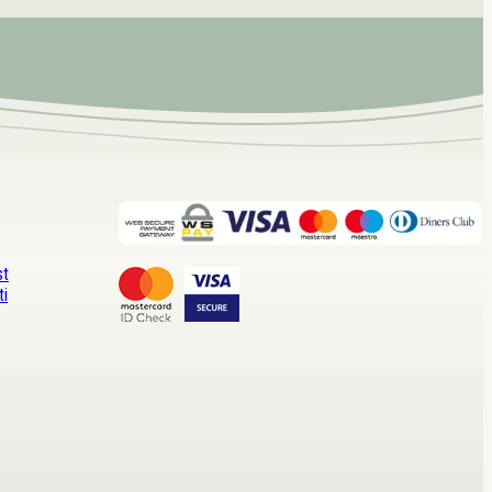
st
ti