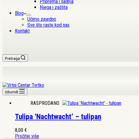
Priprema i sadnja
Njega i zaštita
Blog
Učimo zajedno
Sve što raste kod nas
Kontakt
Pretraga
Izbornik
RASPRODANO
Tulipa ‘Nachtwacht’ – tulipan
8,00
€
Pročitaj više