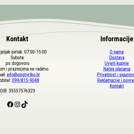
Kontakt
Informacije
eljak-petak: 07:00-15:00
O nama
Subota:
Dostava
po dogovoru
Uvjeti kupnje
om i praznicima ne radimo.
Načini plaćanja
ail:
info@opgtvrtko.hr
Privatnost i sigurno
bitel:
099/815-9048
Reklamacije i povra
Kontakt
OIB: 35557576323
Facebook
Instagram
TikTok