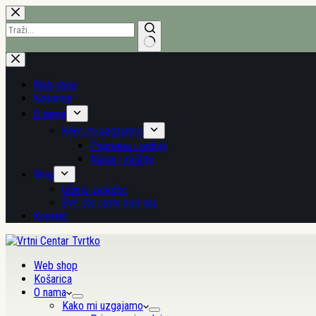
Preskoči
na
sadržaj
Nema
rezultata.
Web shop
Košarica
O nama
Kako mi uzgajamo
Priprema i sadnja
Njega i zaštita
Blog
Učimo zajedno
Sve što raste kod nas
Kontakt
Web shop
Košarica
O nama
Kako mi uzgajamo