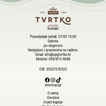
Kontakt
Ponedjeljak-petak: 07:00-15:00
Subota:
po dogovoru
Nedjeljom i praznicima ne radimo.
Email:
info@opgtvrtko.hr
Mobitel:
099/815-9048
OIB: 35557576323
Facebook
Instagram
TikTok
Informacije
O nama
Dostava
Uvjeti kupnje