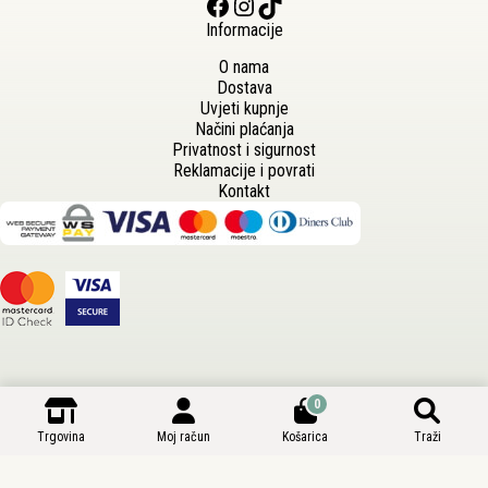
Facebook
Instagram
TikTok
Informacije
O nama
Dostava
Uvjeti kupnje
Načini plaćanja
Privatnost i sigurnost
Reklamacije i povrati
Kontakt
0
Trgovina
Moj račun
Košarica
Traži
Autorska prava © 2026 - Vrtni Centar Tvrtko