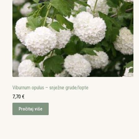
Viburnum opulus – snježne grude/lopte
7,70
€
Pročitaj više