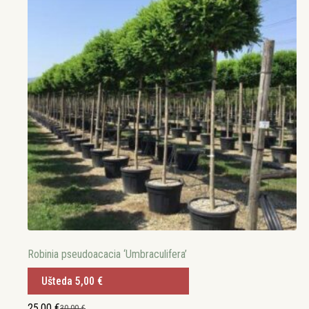
Robinia pseudoacacia ‘Umbraculifera’
Ušteda
5,00
€
25,00
€
30,00
€