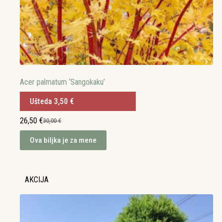
Acer palmatum ‘Sangokaku’
Ušteda
3,50
€
26,50
€
30,00
€
Izvorna
Trenutna
cijena
cijena
Ova biljka je za mene
bila
je:
je:
26,50 €.
30,00 €.
AKCIJA