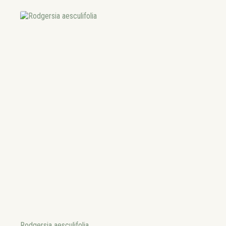
Rodgersia aesculifolia