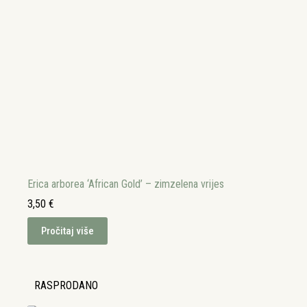
Erica arborea ‘African Gold’ – zimzelena vrijes
3,50
€
Pročitaj više
RASPRODANO