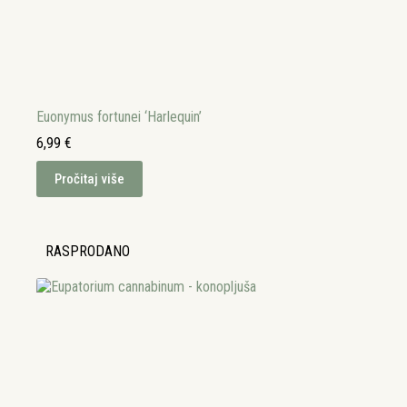
Euonymus fortunei ‘Harlequin’
6,99
€
Pročitaj više
RASPRODANO