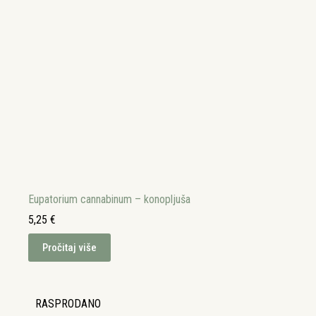
Eupatorium cannabinum – konopljuša
5,25
€
Pročitaj više
RASPRODANO