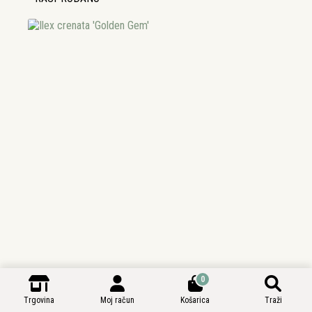
0
Trgovina
Moj račun
Košarica
Traži