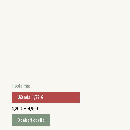
Hosta mix
Ušteda
1,79
€
Raspon
4,20
€
–
4,99
€
cijena:
Ovaj
od
Odaberi opcije
proizvod
4,20 €
ima