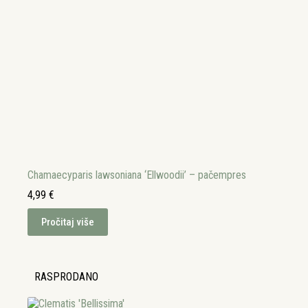
Chamaecyparis lawsoniana ‘Ellwoodii’ – pačempres
4,99
€
Pročitaj više
RASPRODANO