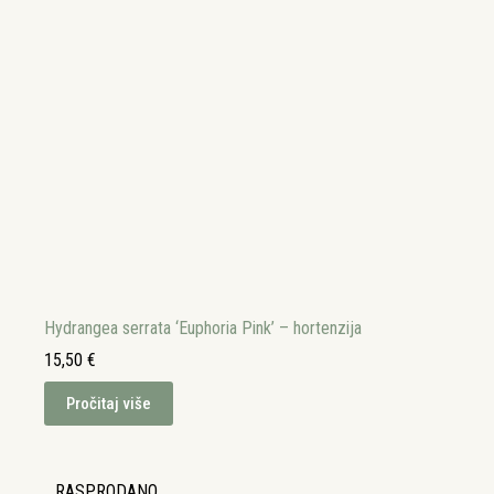
Hydrangea serrata ‘Euphoria Pink’ – hortenzija
15,50
€
Pročitaj više
RASPRODANO