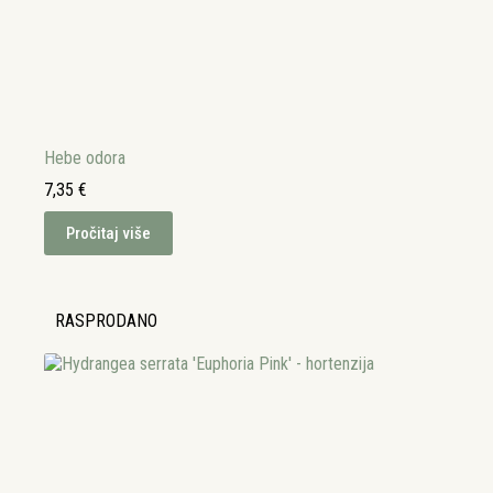
Hebe odora
7,35
€
Pročitaj više
RASPRODANO