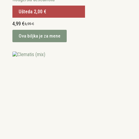
Ušteda
2,00
€
4,99
€
6,99
€
Izvorna
Trenutna
cijena
cijena
Ova biljka je za mene
bila
je:
je:
4,99 €.
6,99 €.