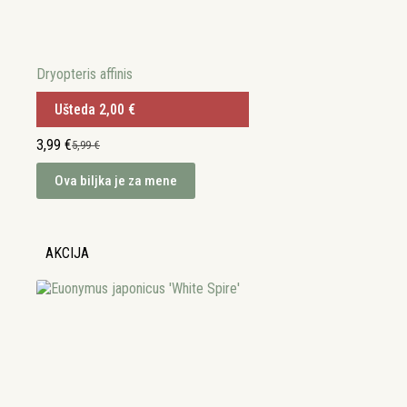
Dryopteris affinis
Ušteda
2,00
€
3,99
€
5,99
€
Izvorna
Trenutna
cijena
cijena
Ova biljka je za mene
bila
je:
je:
3,99 €.
5,99 €.
AKCIJA