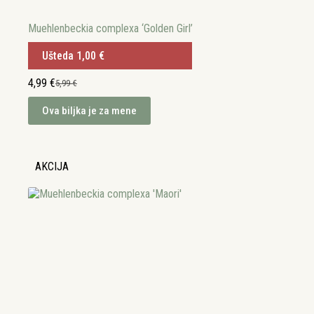
Muehlenbeckia complexa ‘Golden Girl’
Ušteda
1,00
€
4,99
€
5,99
€
Izvorna
Trenutna
cijena
cijena
Ova biljka je za mene
bila
je:
je:
4,99 €.
5,99 €.
AKCIJA