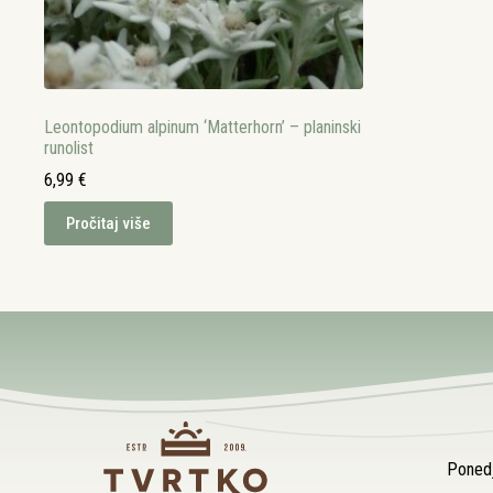
Leontopodium alpinum ‘Matterhorn’ – planinski
runolist
6,99
€
Pročitaj više
Ponedj