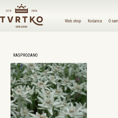
Preskoči
na
sadržaj
Web shop
Košarica
O na
RASPRODANO