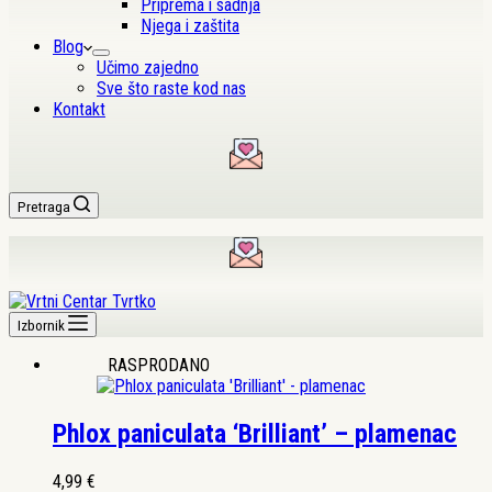
Priprema i sadnja
Njega i zaštita
Blog
Učimo zajedno
Sve što raste kod nas
Kontakt
Pretraga
Izbornik
RASPRODANO
Phlox paniculata ‘Brilliant’ – plamenac
4,99
€