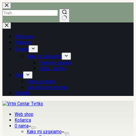
Preskoči
na
sadržaj
Nema
rezultata.
Web shop
Košarica
O nama
Kako mi uzgajamo
Priprema i sadnja
Njega i zaštita
Blog
Učimo zajedno
Sve što raste kod nas
Kontakt
Web shop
Košarica
O nama
Kako mi uzgajamo