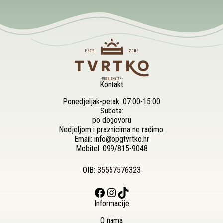
Kontakt
Ponedjeljak-petak: 07:00-15:00
Subota:
po dogovoru
Nedjeljom i praznicima ne radimo.
Email:
info@opgtvrtko.hr
Mobitel:
099/815-9048
OIB: 35557576323
Facebook
Instagram
TikTok
Informacije
O nama