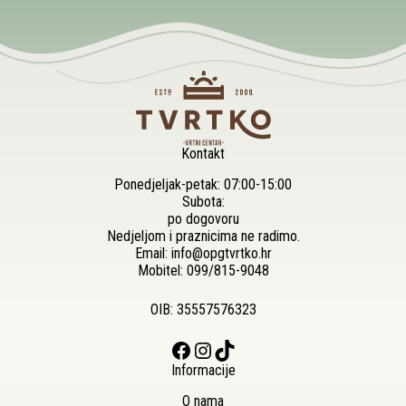
Kontakt
Ponedjeljak-petak: 07:00-15:00
Subota:
po dogovoru
Nedjeljom i praznicima ne radimo.
Email:
info@opgtvrtko.hr
Mobitel:
099/815-9048
OIB: 35557576323
Facebook
Instagram
TikTok
Informacije
O nama