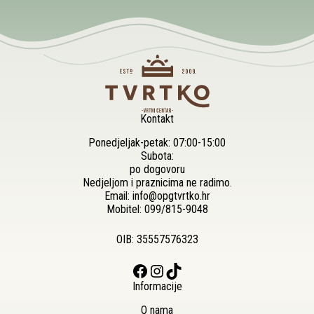
stranici
proizvoda
Kontakt
Ponedjeljak-petak: 07:00-15:00
Subota:
po dogovoru
Nedjeljom i praznicima ne radimo.
Email:
info@opgtvrtko.hr
Mobitel:
099/815-9048
OIB: 35557576323
Facebook
Instagram
TikTok
Informacije
O nama