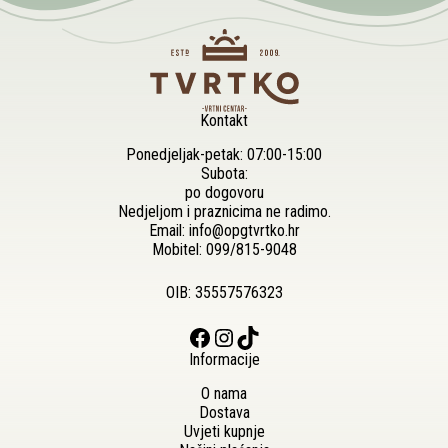
Kontakt
Ponedjeljak-petak: 07:00-15:00
Subota:
po dogovoru
Nedjeljom i praznicima ne radimo.
Email:
info@opgtvrtko.hr
Mobitel:
099/815-9048
OIB: 35557576323
Facebook
Instagram
TikTok
Informacije
O nama
Dostava
Uvjeti kupnje