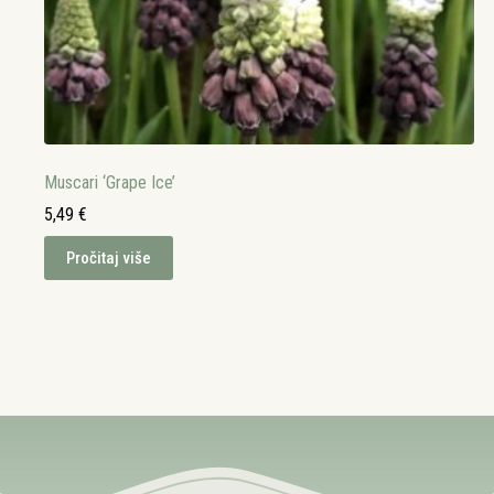
Muscari ‘Grape Ice’
5,49
€
Pročitaj više