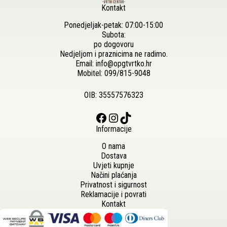
Kontakt
Ponedjeljak-petak: 07:00-15:00
Subota:
po dogovoru
Nedjeljom i praznicima ne radimo.
Email:
info@opgtvrtko.hr
Mobitel:
099/815-9048
OIB: 35557576323
Facebook
Instagram
TikTok
Informacije
O nama
Dostava
Uvjeti kupnje
Načini plaćanja
Privatnost i sigurnost
Reklamacije i povrati
Kontakt