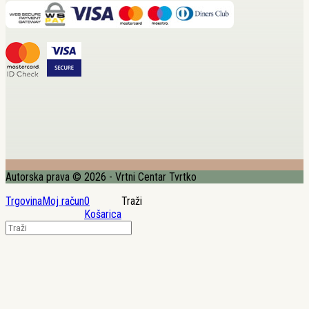
Autorska prava © 2026 - Vrtni Centar Tvrtko
Trgovina
Moj račun
0
Traži
Košarica