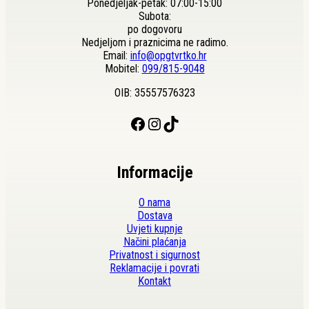
Ponedjeljak-petak: 07:00-15:00
Subota:
po dogovoru
Nedjeljom i praznicima ne radimo.
Email:
info@opgtvrtko.hr
Mobitel:
099/815-9048
OIB: 35557576323
Facebook
Instagram
TikTok
Informacije
O nama
Dostava
Uvjeti kupnje
Načini plaćanja
Privatnost i sigurnost
Reklamacije i povrati
Kontakt