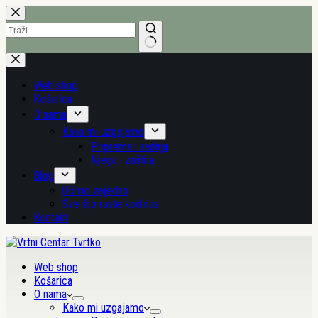
Preskoči
na
sadržaj
Nema
rezultata.
Web shop
Košarica
O nama
Kako mi uzgajamo
Priprema i sadnja
Njega i zaštita
Blog
Učimo zajedno
Sve što raste kod nas
Kontakt
Web shop
Košarica
O nama
Kako mi uzgajamo