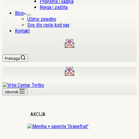
Priprema i sadnja
Njega i zaštita
Blog
Učimo zajedno
Sve što raste kod nas
Kontakt
Pretraga
Izbornik
AKCIJA