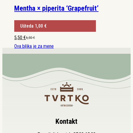
Mentha × piperita ‘Grapefruit’
Ušteda
1,00
€
5,50
€
6,50
€
Izvorna
Trenutna
cijena
cijena
Ova biljka je za mene
bila
je:
je:
5,50 €.
6,50 €.
Kontakt