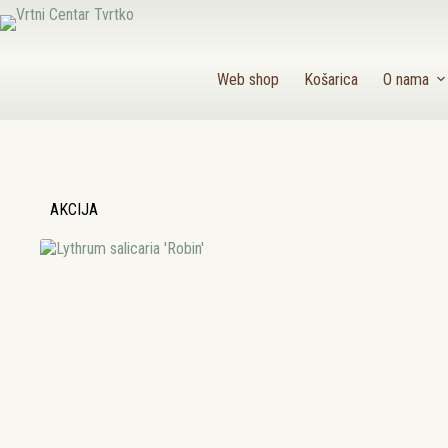
Preskoči
na
sadržaj
Web shop
Košarica
O nama
AKCIJA