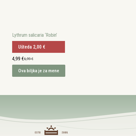
Lythrum salicaria ‘Robin’
Ušteda
2,00
€
4,99
€
6,99
€
Izvorna
Trenutna
cijena
cijena
Ova biljka je za mene
bila
je:
je:
4,99 €.
6,99 €.