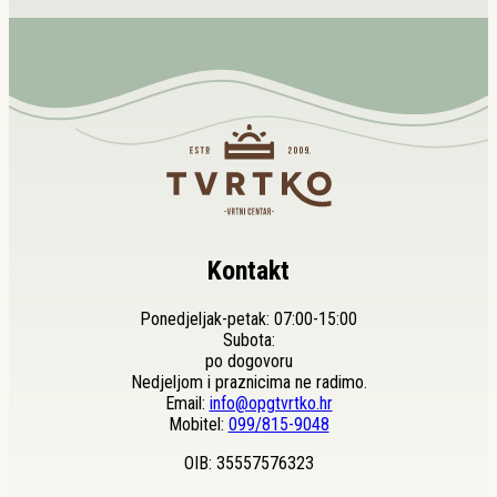
proizvod
bila
je:
ima
je:
4,99 €.
više
5,99 €.
varijanti.
Opcije
se
mogu
odabrati
na
stranici
proizvoda
Kontakt
Ponedjeljak-petak: 07:00-15:00
Subota:
po dogovoru
Nedjeljom i praznicima ne radimo.
Email:
info@opgtvrtko.hr
Mobitel:
099/815-9048
OIB: 35557576323