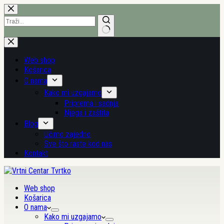
Preskoči
na
sadržaj
Nema
rezultata.
Web shop
Košarica
O nama
Kako mi uzgajamo
Priprema i sadnja
Njega i zaštita
Blog
Učimo zajedno
Sve što raste kod nas
Kontakt
Web shop
Košarica
O nama
Kako mi uzgajamo