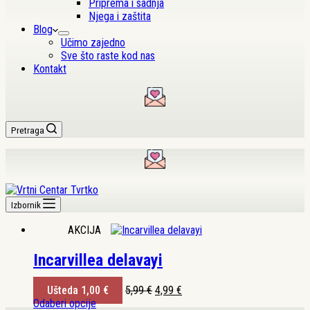
Priprema i sadnja
Njega i zaštita
Blog
Učimo zajedno
Sve što raste kod nas
Kontakt
Pretraga
Izbornik
AKCIJA
Incarvillea delavayi
Izvorna
Trenutna
Ušteda
1,00
€
5,99
€
4,99
€
Ovaj
cijena
cijena
Odaberi opcije