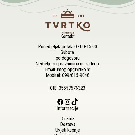
Kontakt
Ponedjeljak-petak: 07:00-15:00
Subota:
po dogovoru
Nedjeljom i praznicima ne radimo.
Email:
info@opgtvrtko.hr
Mobitel:
099/815-9048
OIB: 35557576323
Facebook
Instagram
TikTok
Informacije
O nama
Dostava
Uvjeti kupnje