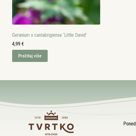
Geranium x cantabrigiense ‘Little David’
4,99
€
Pročitaj više
Ponedj