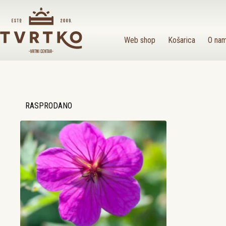
Preskoči
na
sadržaj
Web shop
Košarica
O na
RASPRODANO