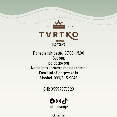
Kontakt
Ponedjeljak-petak: 07:00-15:00
Subota:
po dogovoru
Nedjeljom i praznicima ne radimo.
Email:
info@opgtvrtko.hr
Mobitel:
099/815-9048
OIB: 35557576323
Facebook
Instagram
TikTok
Informacije
O nama