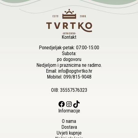
Kontakt
Ponedjeljak-petak: 07:00-15:00
Subota:
po dogovoru
Nedjeljom i praznicima ne radimo.
Email:
info@opgtvrtko.hr
Mobitel:
099/815-9048
OIB: 35557576323
Facebook
Instagram
TikTok
Informacije
O nama
Dostava
Uvjeti kupnje