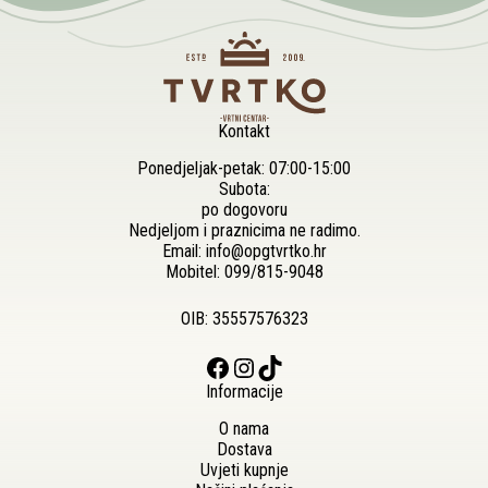
Kontakt
Ponedjeljak-petak: 07:00-15:00
Subota:
po dogovoru
Nedjeljom i praznicima ne radimo.
Email:
info@opgtvrtko.hr
Mobitel:
099/815-9048
OIB: 35557576323
Facebook
Instagram
TikTok
Informacije
O nama
Dostava
Uvjeti kupnje