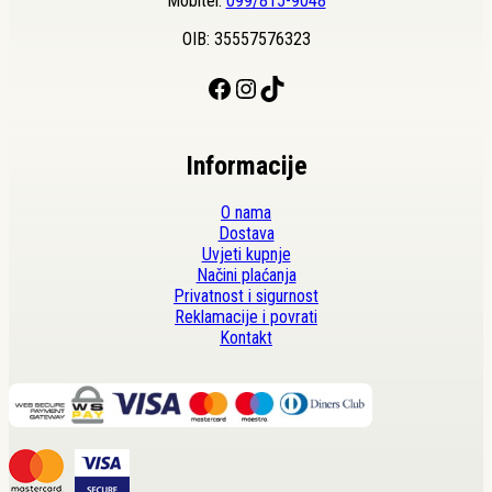
Mobitel:
099/815-9048
OIB: 35557576323
Facebook
Instagram
TikTok
Informacije
O nama
Dostava
Uvjeti kupnje
Načini plaćanja
Privatnost i sigurnost
Reklamacije i povrati
Kontakt