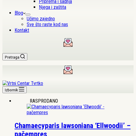
Priprema i sadnja
Njega i zaštita
Blog
Učimo zajedno
Sve što raste kod nas
Kontakt
Pretraga
Izbornik
RASPRODANO
Chamaecyparis lawsoniana ‘Ellwoodii’ –
pačempres