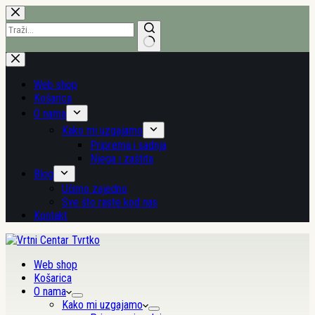
Preskoči
na
sadržaj
Nema
rezultata.
Web shop
Košarica
O nama
Kako mi uzgajamo
Priprema i sadnja
Njega i zaštita
Blog
Učimo zajedno
Sve što raste kod nas
Kontakt
Web shop
Košarica
O nama
Kako mi uzgajamo