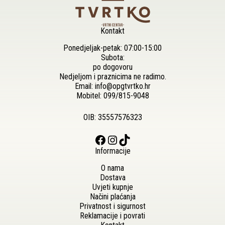
Kontakt
Ponedjeljak-petak: 07:00-15:00
Subota:
po dogovoru
Nedjeljom i praznicima ne radimo.
Email:
info@opgtvrtko.hr
Mobitel:
099/815-9048
OIB: 35557576323
Facebook
Instagram
TikTok
Informacije
O nama
Dostava
Uvjeti kupnje
Načini plaćanja
Privatnost i sigurnost
Reklamacije i povrati