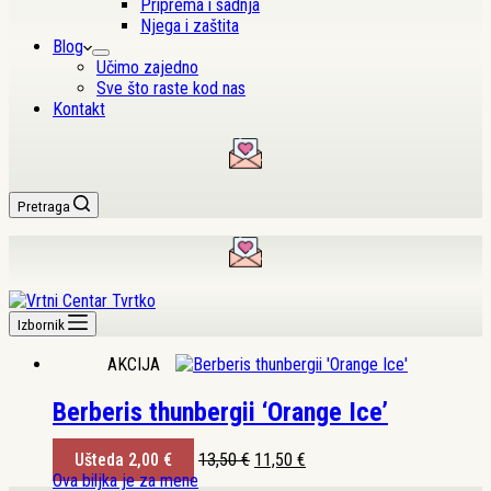
Priprema i sadnja
Njega i zaštita
Blog
Učimo zajedno
Sve što raste kod nas
Kontakt
Pretraga
Izbornik
AKCIJA
Berberis thunbergii ‘Orange Ice’
Izvorna
Trenutna
Ušteda
2,00
€
13,50
€
11,50
€
cijena
cijena
Ova biljka je za mene