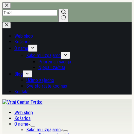
Preskoči
na
sadržaj
Nema
rezultata.
Web shop
Košarica
O nama
Kako mi uzgajamo
Priprema i sadnja
Njega i zaštita
Blog
Učimo zajedno
Sve što raste kod nas
Kontakt
Web shop
Košarica
O nama
Kako mi uzgajamo