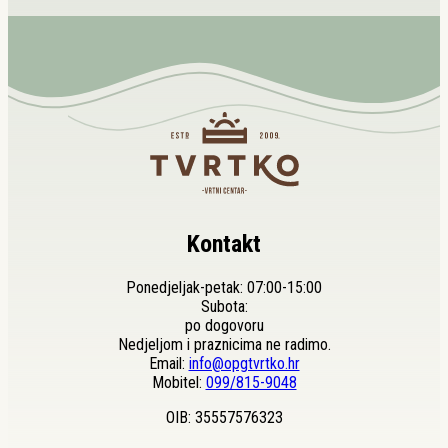
bila
je:
je:
11,50 €.
13,50 €.
Kontakt
Ponedjeljak-petak: 07:00-15:00
Subota:
po dogovoru
Nedjeljom i praznicima ne radimo.
Email:
info@opgtvrtko.hr
Mobitel:
099/815-9048
OIB: 35557576323